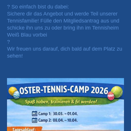
? So einfach bist du dabei:
Sichere dir das Angebot und werde Teil unserer
Tennisfamilie! Fülle den Mitgliedsantrag aus und
schicke ihn uns zu oder bring ihn im Tennisheim
Weiß Blau vorbei
?
Wir freuen uns darauf, dich bald auf dem Platz zu
sehen!